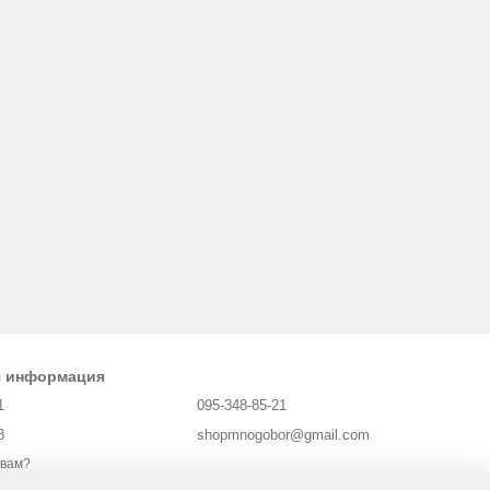
я информация
1
095-348-85-21
8
shopmnogobor@gmail.com
 вам?
Харьков, площадь Защитников Украины