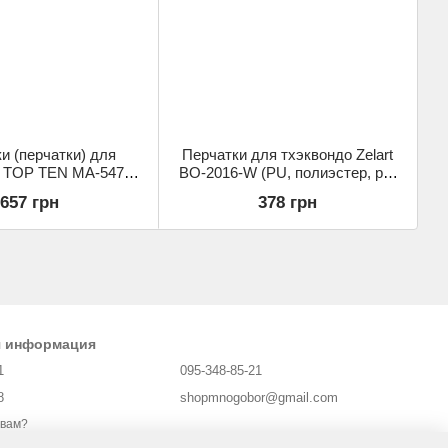
и (перчатки) для
Перчатки для тхэквондо Zelart
о TOP TEN MA-5474
BO-2016-W (PU, полиэстер, р-р
-р S-L, цвета в
XS-XL, белый)
657 грн
378 грн
сортименте)
я информация
1
095-348-85-21
8
shopmnogobor@gmail.com
 вам?
Харьков, площадь Защитников Украины