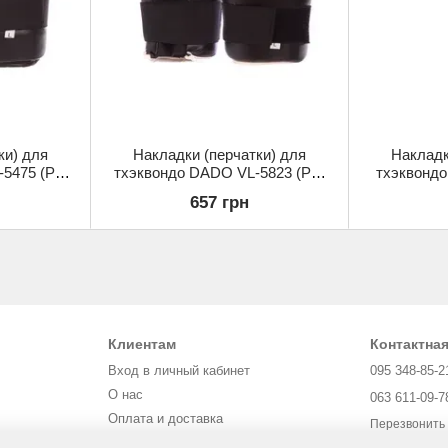
ки) для
Накладки (перчатки) для
Накладк
5475 (PU,
тхэквондо DADO VL-5823 (PU,
тхэквонд
ортименте)
р-р S-L, цвета в ассортименте)
(PU, р
657 грн
ас
Клиентам
Контактна
Вход в личный кабинет
095 348-85-2
О нас
063 611-09-7
Оплата и доставка
Перезвонить
Обмен и возврат