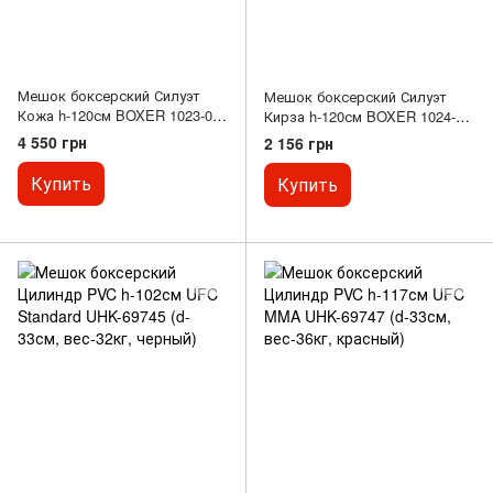
Мешок боксерский Силуэт
Мешок боксерский Силуэт
Кожа h-120см BOXER 1023-01
Кирза h-120см BOXER 1024-01
(наполнитель-ветошь х-б,
(наполнитель-ветошь х-б,
4 550 грн
2 156 грн
черный)
черный)
Купить
Купить