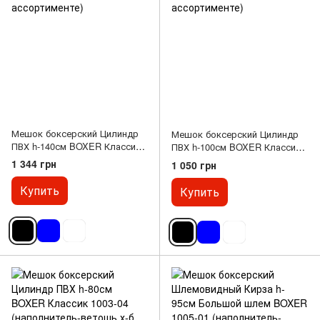
Мешок боксерский Цилиндр
Мешок боксерский Цилиндр
ПВХ h-140см BOXER Классик
ПВХ h-100см BOXER Классик
1003-01 (наполнитель-ветошь
1003-03 (наполнитель-ветошь
1 344 грн
1 050 грн
х-б, d-33см, вес-36кг, цвета в
х-б, d-33см, вес-26кг, цвета в
ассортименте)
ассортименте)
Купить
Купить