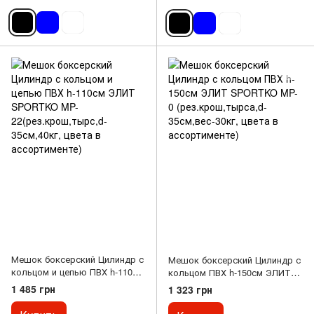
Мешок боксерский Цилиндр с
Мешок боксерский Цилиндр с
кольцом и цепью ПВХ h-110см
кольцом ПВХ h-150см ЭЛИТ
ЭЛИТ SPORTKO MP-
SPORTKO MP-0
1 485 грн
1 323 грн
22(рез.крош,тырс,d-
(рез.крош,тырса,d-
35см,40кг, цвета в
35см,вес-30кг, цвета в