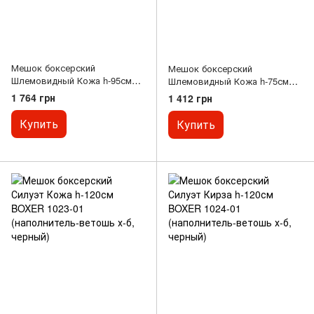
Мешок боксерский
Мешок боксерский
Шлемовидный Кожа h-95см
Шлемовидный Кожа h-75см
Большой шлем BOXER 1004-
Малый шлем BOXER 1004-02
1 764 грн
1 412 грн
01 (наполнитель-ветошь х-б,
(наполнитель-ветошь х-б, d-
d-26см, вес-16кг, черный-
22см, вес-10кг, черный-синий)
Купить
Купить
синий)