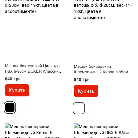
Мешок боксерский Цилиндр
Мешок боксерский
ПВХ h-80см BOXER Классик
Шлемовидный Кирза h-95см
1003-04 (наполнитель-ветошь
Большой шлем BOXER 1005-
840 грн
840 грн
х-б, d-28см, вес-19кг, цвета в
01 (наполнитель-ветошь х-б,
ассортименте)
d-26см, вес-11-12кг, цвета в
Купить
Купить
ассортименте)