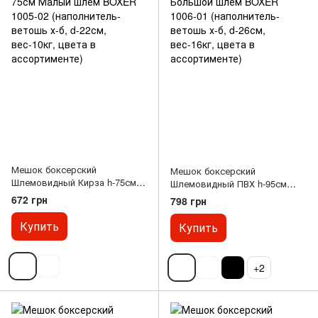
Мешок боксерский
Мешок боксерский
Шлемовидный Кирза h-75см
Шлемовидный ПВХ h-95см
Малый шлем BOXER 1005-02
Большой шлем BOXER 1006-
672 грн
798 грн
(наполнитель-ветошь х-б, d-
01 (наполнитель-ветошь х-б,
22см, вес-10кг, цвета в
d-26см, вес-16кг, цвета в
Купить
Купить
ассортименте)
ассортименте)
+2