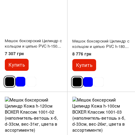
Мешок боксерский Цилиндр с
Мешок боксерский Цилиндр с
кольцом и цепью PVC h-150см
кольцом и цепью PVC h-180см
ZHENGTU BO-2336-150 (d-
ZHENGTU BO-2336-180 (d-
7 307 грн
8 776 грн
29см, цвета в ассортименте)
29см, цвета в ассортименте)
Купить
Купить