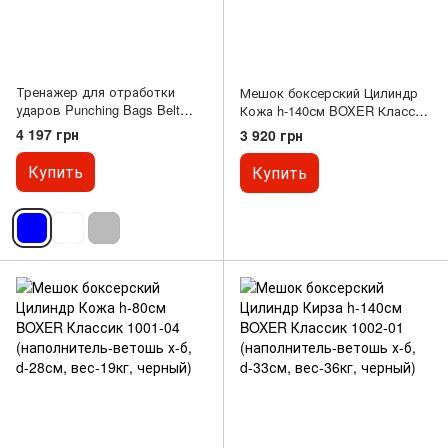
Тренажер для отработки
Мешок боксерский Цилиндр
ударов Punching Bags Belt
Кожа h-140см BOXER Классик
пояс для боксерского мешка
1001-01 (наполнитель-ветошь
4 197 грн
3 920 грн
Slip Stick SP-Sport BO-1993-3
х-б, d-33см, вес-36кг, черный)
(кожа, цвета в ассортименте)
Купить
Купить