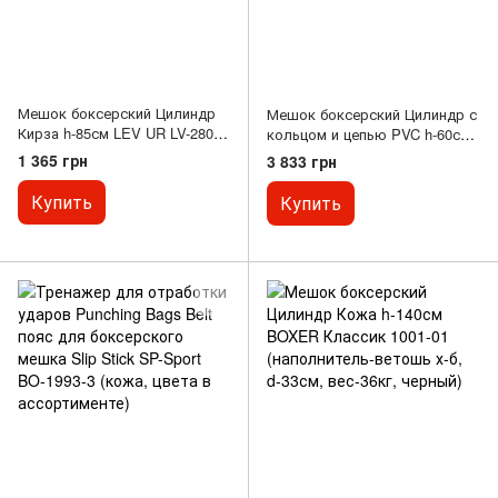
Мешок боксерский Цилиндр
Мешок боксерский Цилиндр с
Кирза h-85см LEV UR LV-2805
кольцом и цепью PVC h-60см
(наполнит.-ветошь, d-28см,
KEPAI BB-2006 (d-25см,
1 365 грн
3 833 грн
вес-20кг(вес уточнять),
черный-красный)
черный)
Купить
Купить