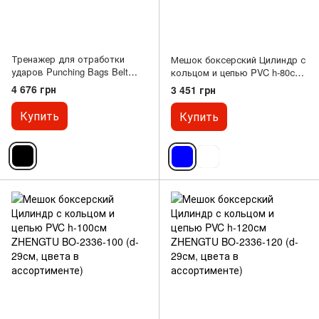
Тренажер для отработки
Мешок боксерский Цилиндр с
ударов Punching Bags Belt
кольцом и цепью PVC h-80см
пояс для боксерского мешка
ZHENGTU SP-Sport BO-2336-80
4 676 грн
3 451 грн
Slip Stick SP-Sport BO-1993-4
(d-29см, цвета в
(кожа, цвета в ассортименте)
ассортименте)
Купить
Купить