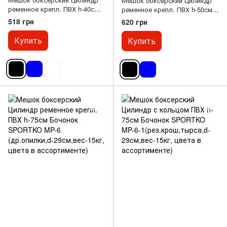
Мешок боксерский Цилиндр
ременное крепл. ПВХ h-40см
ременное крепл. ПВХ h-50см
SPORTKO MP-10
Юнга SPORTKO MP-9
518 грн
620 грн
(древ.опилки,d-19см,вес-3кг,
(древ.опилки,d-24см,вес-5кг,
цвета в ассортименте)
цвета в ассортименте)
Купить
Купить