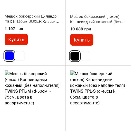
Мешок боксерский Цилиндр
Мешок боксерский (чехол)
ПВХ h-120см BOXER Классик
Каплевидный кожаный (без
1003-02 (наполнитель-ветошь
наполнителя) TWINS PPL-L (d-
1 197 грн
10 088 грн
х-б, d-33см, вес-31кг, цвета в
60см,l-85см, цвета в
ассортименте)
ассортименте)
Купить
Купить