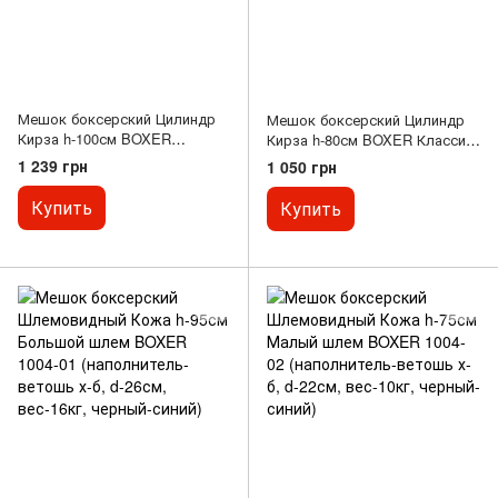
Мешок боксерский Цилиндр
Мешок боксерский Цилиндр
Кирза h-100см BOXER
Кирза h-80см BOXER Классик
Классик 1002-03
1002-04 (наполнитель-ветошь
1 239 грн
1 050 грн
(наполнитель-ветошь х-б, d-
х-б, d-28см, вес-19кг, черный)
33см, вес-26кг, черный)
Купить
Купить