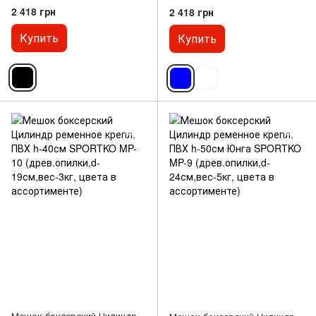
SPORTKO MP-4090
SPORTKO MP-4090
2 418 грн
2 418 грн
(рез.крош,тырса,d-30см,50кг,
(рез.крош,тырса,d-30см,50кг,
цвета в ассортименте)
цвета в ассортименте)
Купить
Купить
Мешок боксерский Цилиндр