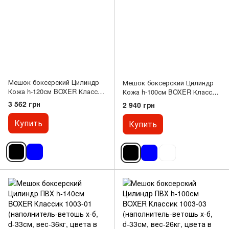
Мешок боксерский Цилиндр
Мешок боксерский Цилиндр
Кожа h-120см BOXER Классик
Кожа h-100см BOXER Классик
1001-02 (наполнитель-ветошь
1001-03 (наполнитель-ветошь
3 562 грн
2 940 грн
х-б, d-33см, вес-31кг, цвета в
х-б, d-33см, вес-26кг, цвета в
ассортименте)
ассортименте)
Купить
Купить