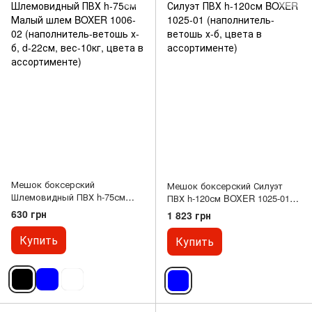
Мешок боксерский
Мешок боксерский Силуэт
Шлемовидный ПВХ h-75см
ПВХ h-120см BOXER 1025-01
Малый шлем BOXER 1006-02
(наполнитель-ветошь х-б,
630 грн
1 823 грн
(наполнитель-ветошь х-б, d-
цвета в ассортименте)
22см, вес-10кг, цвета в
Купить
Купить
ассортименте)