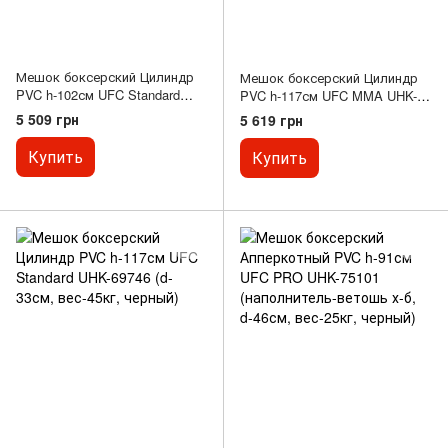
Мешок боксерский Цилиндр
Мешок боксерский Цилиндр
PVC h-102см UFC Standard
PVC h-117см UFC MMA UHK-
UHK-69745 (d-33см, вес-32кг,
69747 (d-33см, вес-36кг,
5 509 грн
5 619 грн
черный)
красный)
Купить
Купить