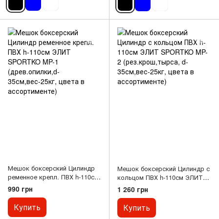
Мешок боксерский Цилиндр
Мешок боксерский Цилиндр с
ременное крепл. ПВХ h-110см
кольцом ПВХ h-110см ЭЛИТ
ЭЛИТ SPORTKO MP-1
SPORTKO MP-2
990 грн
1 260 грн
(древ.опилки,d-35см,вес-25кг,
(рез.крош,тырса, d-
цвета в ассортименте)
35см,вес-25кг, цвета в
Купить
Купить
ассортименте)