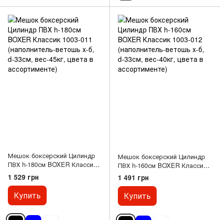
Мешок боксерский Цилиндр
Мешок боксерский Цилиндр
ПВХ h-180см BOXER Классик
ПВХ h-160см BOXER Классик
1003-011 (наполнитель-
1003-012 (наполнитель-ветошь
1 529 грн
1 491 грн
ветошь х-б, d-33см, вес-45кг,
х-б, d-33см, вес-40кг, цвета в
цвета в ассортименте)
ассортименте)
Купить
Купить