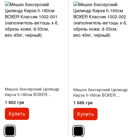
Мешок боксерский Цилиндр
Мешок боксерский Цилиндр
Кирза h-180см BOXER
Кирза h-160см BOXER
Классик 1002-001
Классик 1002-002
1 862 грн
1 686 грн
(наполнитель-ветошь х-б,
(наполнитель-ветошь х-б,
обрезь кожи, d-33см,
обрезь кожи, d-33см,
Купить
Купить
вес-45кг, черный)
вес-40кг, черный)