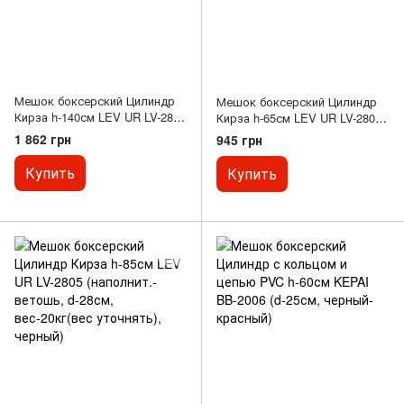
Мешок боксерский Цилиндр
Мешок боксерский Цилиндр
Кирза h-140см LEV UR LV-2809
Кирза h-65см LEV UR LV-2806
(наполнит.-ветошь, d-
(наполнит.-ветошь, d-28см,
1 862 грн
945 грн
33см,вес-40кг(вес уточнять),
вес-8кг(вес уточнять),
черный)
черный)
Купить
Купить