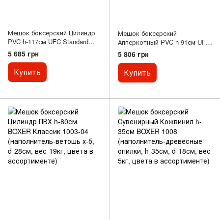
Мешок боксерский Цилиндр
Мешок боксерский
PVC h-117см UFC Standard
Апперкотный PVC h-91см UFC
UHK-69746 (d-33см, вес-45кг,
PRO UHK-75101 (наполнитель-
5 685 грн
5 806 грн
черный)
ветошь х-б, d-46см, вес-25кг,
черный)
Купить
Купить