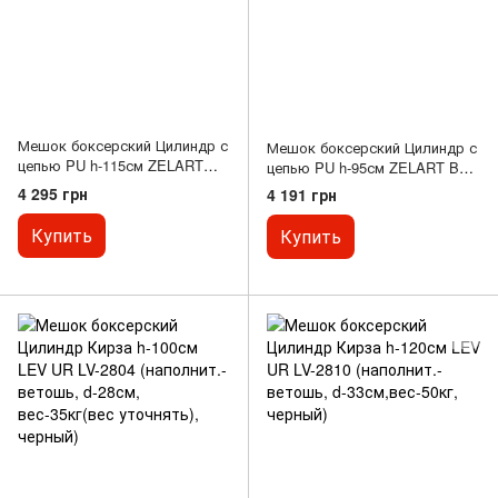
Мешок боксерский Цилиндр с
Мешок боксерский Цилиндр с
цепью PU h-115см ZELART
цепью PU h-95см ZELART BO-
BO-1990 (наполнитель-ветошь
1991 (наполнитель-ветошь х-б,
4 295 грн
4 191 грн
х-б, d-35см)
d-28см)
Купить
Купить