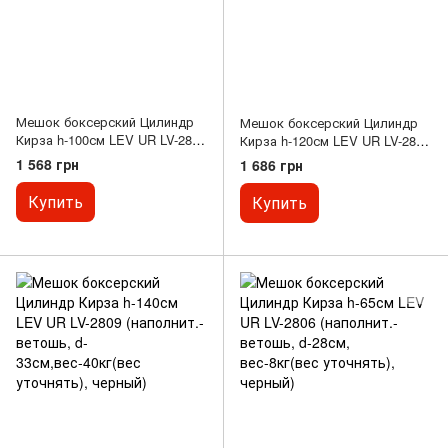
Мешок боксерский Цилиндр
Мешок боксерский Цилиндр
Кирза h-100см LEV UR LV-2804
Кирза h-120см LEV UR LV-2810
(наполнит.-ветошь, d-28см,
(наполнит.-ветошь, d-
1 568 грн
1 686 грн
вес-35кг(вес уточнять),
33см,вес-50кг, черный)
черный)
Купить
Купить