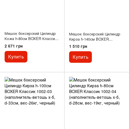
Мешок боксерский Цилиндр
Мешок боксерский Цилиндр
Кожа h-80см BOXER Классик
Кирза h-140см BOXER
1001-04 (наполнитель-ветошь
Классик 1002-01 (наполнитель-
2 671 грн
1 510 грн
х-б, d-28см, вес-19кг, черный)
ветошь х-б, d-33см, вес-36кг,
черный)
Купить
Купить