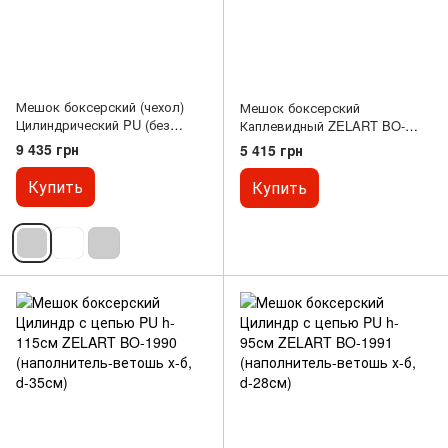
Мешок боксерский (чехол)
Мешок боксерский
Цилиндрический PU (без
Каплевидный ZELART BO-
наполнителя) h-80см FAIRTEX
1978 (верх-PU, нап-ветошь, d-
9 435 грн
5 415 грн
HB3 (наполнитель-ветошь, d-
60см l-105см, черный-
40см, цвета в ассортименте)
красный)
Купить
Купить