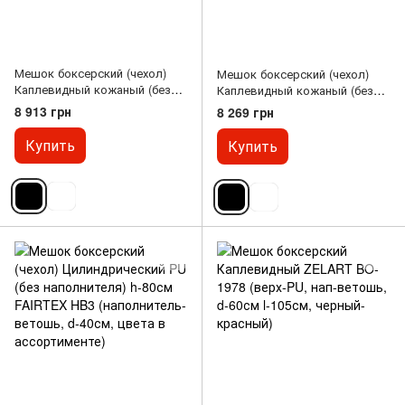
Мешок боксерский (чехол)
Мешок боксерский (чехол)
Каплевидный кожаный (без
Каплевидный кожаный (без
наполнителя) TWINS PPL-M (d-
наполнителя) TWINS PPL-S (d-
8 913 грн
8 269 грн
50см l-75см, цвета в
40см l-65см, цвета в
ассортименте)
ассортименте)
Купить
Купить