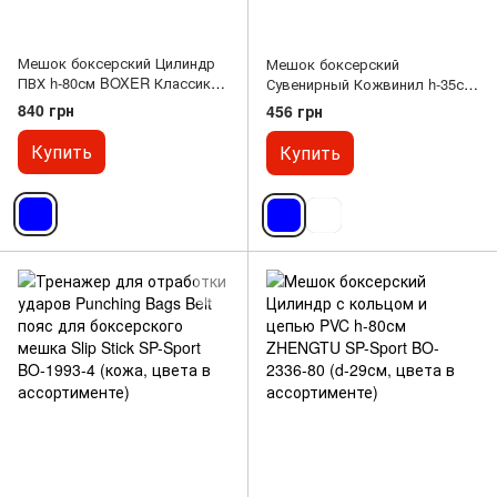
Мешок боксерский Цилиндр
Мешок боксерский
ПВХ h-80см BOXER Классик
Сувенирный Кожвинил h-35см
1003-04 (наполнитель-ветошь
BOXER 1008 (наполнитель-
840 грн
456 грн
х-б, d-28см, вес-19кг, цвета в
древесные опилки, h-35см, d-
ассортименте)
18см, вес 5кг, цвета в
Купить
Купить
ассортименте)