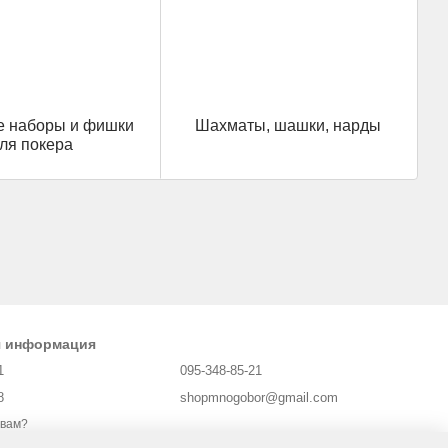
е наборы и фишки
Шахматы, шашки, нарды
ля покера
я информация
1
095-348-85-21
8
shopmnogobor@gmail.com
 вам?
Харьков, площадь Защитников Украины