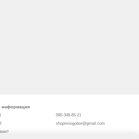
я информация
1
095-348-85-21
8
shopmnogobor@gmail.com
 вам?
Харьков, площадь Защитников Украины