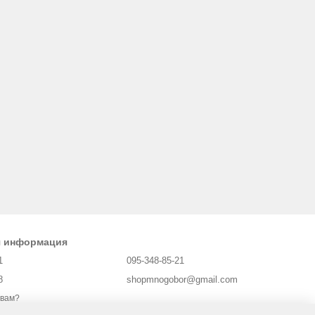
я информация
1
095-348-85-21
8
shopmnogobor@gmail.com
 вам?
Харьков, площадь Защитников Украины