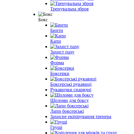
Тренувальна зброя
Бокс
Бинти
Капи
Захист паху
Форма
Боксерки
Боксерські рукавиці
Рукавички снарядні
Шоломи для боксу
Лапи боксерські
Захисне екіпірування тренера
Груші