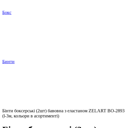
Бокс
Бинти
Бінти боксерські (2шт) бавовна з еластаном ZELART BO-2893
(l-3м, кольори в асортименті)