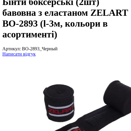
Бінти боксерські (2шт)
бавовна з еластаном ZELART
BO-2893 (l-3м, кольори в
асортименті)
Артикул:
BO-2893_Черный
Написати відгук