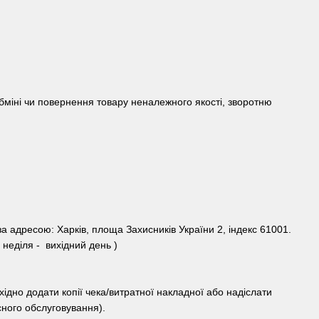
бміні чи повернення товару неналежного якості, зворотню
 адресою: Харків, площа Захисників України 2, індекс 61001.
 неділя - вихідний день )
хідно додати копії чека/витратної накладної або надіслати
сного обслуговування).