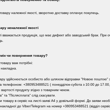
товару належної якості, зворотню доставку оплачує покупець.
ару неналежної якості
і вважається продукція, що має дифект або заводський брак. При о
ь.
бмін чи повернення товару?
товару вам потрібні:
а накладна.
ру здійснюється особисто або шляхом відправки "Новою поштою" за
за телефоном: +380953488521 ( понедділок-субота з 10.00 до 17.00,
вартості продукту згідно з товарним чеком.
" та "Післясплата" слід скасувати.
 товару в сервіс на листі-заяві А4 у довільній формі. До заяви необ
 накладної до Viber/Telegram на номер +380953488521 (відділ серві