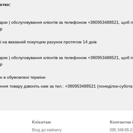
отко:
ндою | обслуговування клієнтів за телефоном +380953488521, щоб п
ар
і на вказаний покупцем рахунок протягом 14 днів
ндою | обслуговування клієнтів за телефоном +380953488521, щоб п
ар
н в обумовлені терміни
ння товару дзвоніть нам за тел.: +380953488521 (понеділок-субота з
Клієнтам
Контактна
Вхід до кабінету
095 348-85-2