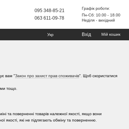
Графік роботи:
095 348-85-21
Пн-Сб: 10.00 - 18.00
063 611-09-78
Неділя - вихідний
Вхід
Мій кошик
Укр
ує вам "
Закон про захист прав споживачів
". Щоб скористатися
ями тощо.
іні та поверненні товарів належної якості, якщо вони
ої якості, які не підлягають обміну та поверненню.