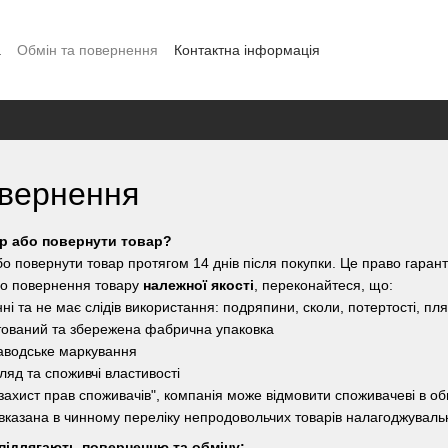
а
Обмін та повернення
Контактна інформація
і
овернення
ар або повернути товар?
бо повернути товар протягом 14 днів після покупки. Це право гарант
бо повернення товару
належної якості
, переконайтеся, що:
нні та не має слідів використання: подряпини, сколи, потертості, пл
ктований та збережена фабрична упаковка
 заводське маркування
гляд та споживчі властивості
захист прав споживачів", компанія може відмовити споживачеві в обм
 вказана в чинному переліку непродовольчих товарів налагоджувальн
е підлягають поверненню та обміну: