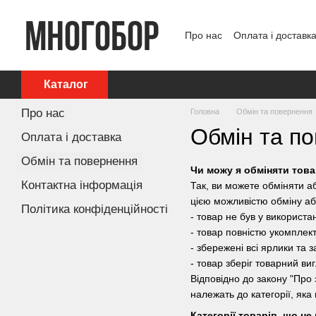
Перейти до основного контенту
Про нас
Оплата і доставк
Політика конфіденційност
Каталог
Про нас
Головна
Обмін та повернення
Обмін та п
Оплата і доставка
Обмін та повернення
Чи можу я обміняти тов
Контактна інформація
Так, ви можете обміняти а
цією можливістю обміну а
Політика конфіденційності
- товар не був у використа
- товар повністю укомпле
- збережені всі ярлики та
- товар зберіг товарний ви
Відповідно до закону "Про 
належать до категорії, яка
Категорії товарів, що н