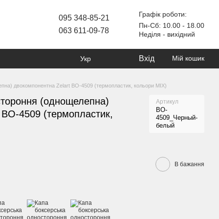
Графік роботи:
095 348-85-21
Пн-Сб: 10.00 - 18.00
063 611-09-78
Неділя - вихідний
Вхід
Мій кошик
Укр
пна) двокомпонентна Zelart BO-4509 (термопластик, кольори MIX)
стороння (однощелепна)
Артикул
BO-
 BO-4509 (термопластик,
4509_Черный-
белый
В бажання