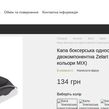
а
Обмін та повернення
Контактна інформація
і
Головна
Каталог
Бокс
Капи
Капа боксерська одностороння (однощеле
Капа боксерська одно
двокомпонентна Zelart
кольори MIX)
В наявності
Написати відгук
134 грн
Виберіть колір