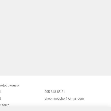
 інформація
1
095-348-85-21
8
shopmnogobor@gmail.com
и вам?
Харків, майдан Захисників України 2,