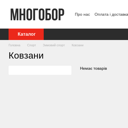
Перейти до основного контенту
Про нас
Оплата і доставк
Політика конфіденційност
Каталог
Головна
Спорт
Зимовий спорт
Ковзани
Ковзани
Немає товарів