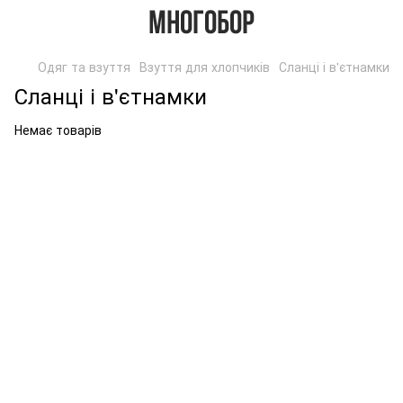
Одяг та взуття
Взуття для хлопчиків
Сланці і в'єтнамки
Сланці і в'єтнамки
Немає товарів