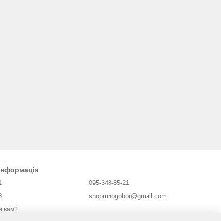
 інформація
1
095-348-85-21
8
shopmnogobor@gmail.com
и вам?
Харків, майдан Захисників України 2,