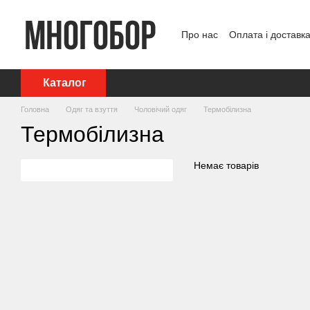
Перейти до основного контенту
Про нас
Оплата і доставк
Політика конфіденційност
Каталог
Головна
Одяг та взуття
Чоловічий одяг
Термобілизна
Термобілизна
Немає товарів